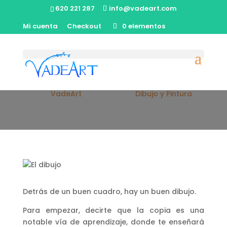
620 221 287
info@vadeart.com
Mi cuenta
Checkout
0 elementos
El dibujo
por
VadeArt
|
22/08/2018
|
Dibujo y Pintura
Detrás de un buen cuadro, hay un buen dibujo.
Para empezar, decirte que la copia es una
notable vía de aprendizaje, donde te enseñará