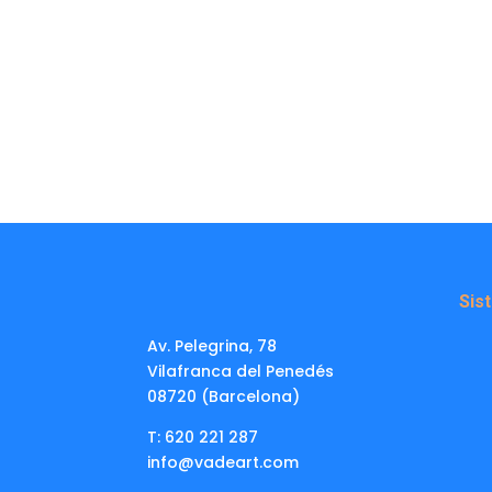
Sis
Av. Pelegrina, 78
Vilafranca del Penedés
08720 (Barcelona)
T: 620 221 287
info@vadeart.com