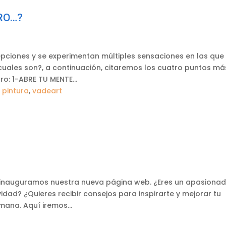
RO…?
pciones y se experimentan múltiples sensaciones en las que 
 cuales son?, a continuación, citaremos los cuatro puntos má
ro: 1-ABRE TU MENTE...
,
pintura
,
vadeart
t inauguramos nuestra nueva página web. ¿Eres un apasiona
vidad? ¿Quieres recibir consejos para inspirarte y mejorar tu
ana. Aquí iremos...