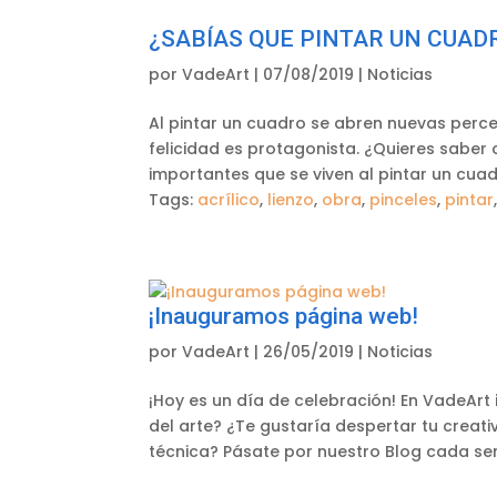
¿SABÍAS QUE PINTAR UN CUAD
por
VadeArt
|
07/08/2019
|
Noticias
Al pintar un cuadro se abren nuevas perce
felicidad es protagonista. ¿Quieres saber
importantes que se viven al pintar un cuad
Tags:
acrílico
,
lienzo
,
obra
,
pinceles
,
pintar
¡Inauguramos página web!
por
VadeArt
|
26/05/2019
|
Noticias
¡Hoy es un día de celebración! En VadeAr
del arte? ¿Te gustaría despertar tu creati
técnica? Pásate por nuestro Blog cada sem