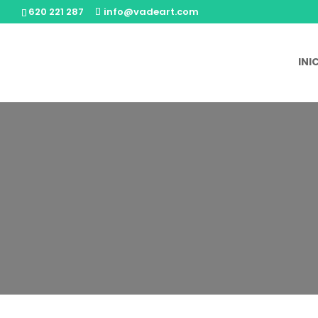
620 221 287
info@vadeart.com
INI