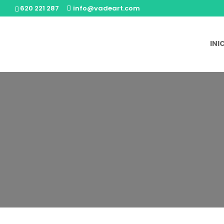
620 221 287
info@vadeart.com
INI