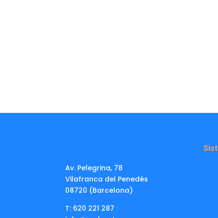
Sis
Av. Pelegrina, 78
Vilafranca del Penedés
08720 (Barcelona)
T: 620 221 287